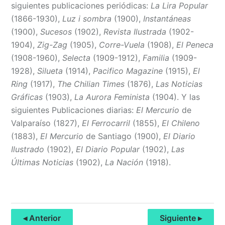
siguientes publicaciones periódicas:
La Lira Popular
(1866-1930),
Luz i sombra
(1900),
Instantáneas
(1900),
Sucesos
(1902),
Revista Ilustrada
(1902-
1904),
Zig-Zag
(1905),
Corre-Vuela
(1908),
El Peneca
(1908-1960),
Selecta
(1909-1912),
Familia
(1909-
1928),
Silueta
(1914),
Pacifico Magazine
(1915),
El
Ring
(1917),
The Chilian Times
(1876),
Las Noticias
Gráficas
(1903),
La Aurora Feminista
(1904). Y las
siguientes Publicaciones diarias:
El Mercurio
de
Valparaíso (1827),
El Ferrocarril
(1855),
El Chileno
(1883),
El Mercurio
de Santiago (1900),
El Diario
Ilustrado
(1902),
El Diario Popular
(1902),
Las
Últimas Noticias
(1902),
La Nación
(1918).
◂ Anterior
Siguiente ▸