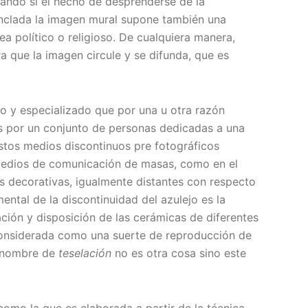
ando si el hecho de desprenderse de la
anclada la imagen mural supone también una
a político o religioso. De cualquiera manera,
 que la imagen circule y se difunda, que es
vo y especializado que por una u otra razón
os por un conjunto de personas dedicadas a una
estos medios discontinuos pre fotográficos
s medios de comunicación de masas, como en el
tes decorativas, igualmente distantes con respecto
mental de la discontinuidad del azulejo es la
ión y disposición de las cerámicas de diferentes
 considerada como una suerte de reproducción de
el nombre de
teselación
no es otra cosa sino este
omo la que es elaborada a partir de la técnica