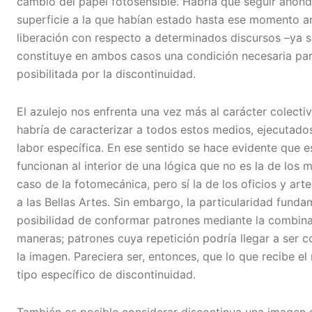
cambio del papel fotosensible. Habría que seguir ahond
superficie a la que habían estado hasta ese momento 
liberación con respecto a determinados discursos –ya se
constituye en ambos casos una condición necesaria para
posibilitada por la discontinuidad.
El azulejo nos enfrenta una vez más al carácter colecti
habría de caracterizar a todos estos medios, ejecutad
labor específica. En ese sentido se hace evidente que 
funcionan al interior de una lógica que no es la de lo
caso de la fotomecánica, pero sí la de los oficios y ar
a las Bellas Artes. Sin embargo, la particularidad funda
posibilidad de conformar patrones mediante la combinac
maneras; patrones cuya repetición podría llegar a ser
la imagen. Pareciera ser, entonces, que lo que recibe 
tipo específico de discontinuidad.
También es posible considerar discontinua una imagen c