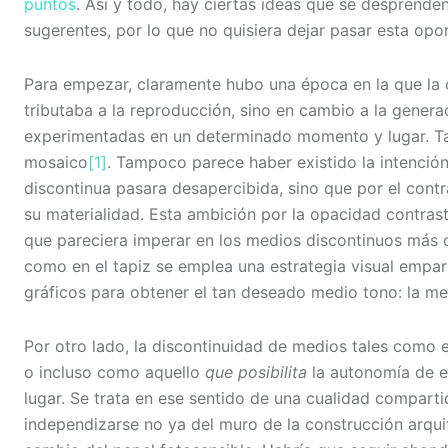
puntos
. Así y todo, hay ciertas ideas que se desprenden
sugerentes, por lo que no quisiera dejar pasar esta opor
Para empezar, claramente hubo una época en la que la 
tributaba a la reproducción, sino en cambio a la gener
experimentadas en un determinado momento y lugar. Tal 
mosaico
[1]
. Tampoco parece haber existido la intención
discontinua pasara desapercibida, sino que por el cont
su materialidad. Esta ambición por la opacidad contras
que pareciera imperar en los medios discontinuos más 
como en el tapiz se emplea una estrategia visual empar
gráficos para obtener el tan deseado medio tono: la me
Por otro lado, la discontinuidad de medios tales como 
o incluso como aquello
que posibilita
la autonomía de e
lugar. Se trata en ese sentido de una cualidad compart
independizarse no ya del muro de la construcción arqui