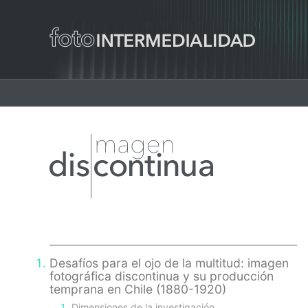
Main
navigation
Primary
Sidebar
Desafíos para el ojo de la multitud: imagen
fotográfica discontinua y su producción
temprana en Chile (1880-1920)
Dimensiones de la investigación