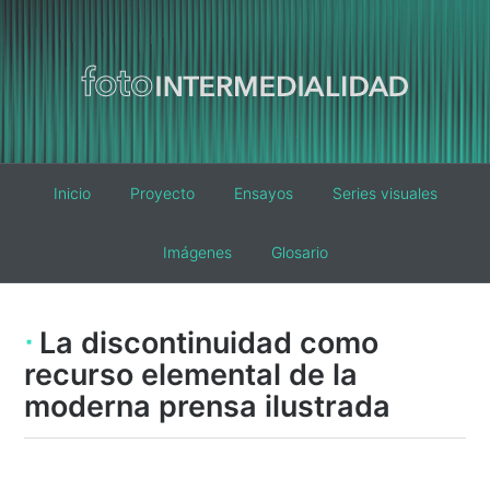
Main
Inicio
Proyecto
Ensayos
Series visuales
navigation
Imágenes
Glosario
La discontinuidad como
recurso elemental de la
moderna prensa ilustrada