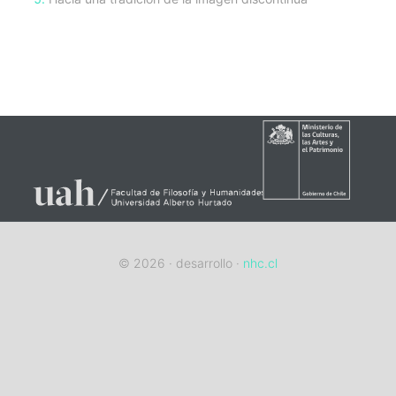
sidebar-
alt
© 2026 · desarrollo ·
nhc.cl