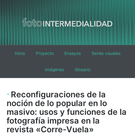
Main
Inicio
Proyecto
Ensayos
Series visuales
navigation
Imágenes
Glosario
Reconfiguraciones de la
noción de lo popular en lo
masivo: usos y funciones de la
fotografía impresa en la
revista «Corre-Vuela»