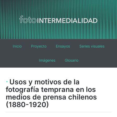
Main
Inicio
Proyecto
Ensayos
Series visuales
navigation
Imágenes
Glosario
Usos y motivos de la
fotografía temprana en los
medios de prensa chilenos
(1880-1920)