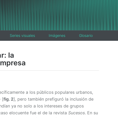
Series visuales
Imágenes
Glosario
r: la
 impresa
cíficamente a los públicos populares urbanos,
o
[
fig. 2
], pero también prefiguró la inclusión de
dían ya no solo a los intereses de grupos
caso elocuente fue el de la revista
Sucesos
. En su