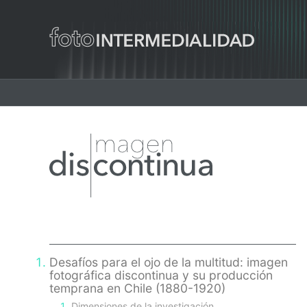
Main
navigation
Primary
Sidebar
Desafíos para el ojo de la multitud: imagen
fotográfica discontinua y su producción
temprana en Chile (1880-1920)
Dimensiones de la investigación