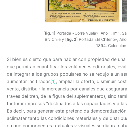
[
fig. 1
] Portada «Corre Vuela», Año 1, nº 1. S
BN Chile y [
fig. 2
] Portada «El Chileno», Año 
1894. Colección 
Si bien es cierto que para hablar con propiedad de una
que permitan cuantificar los volúmenes editoriales, eva
de integrar a los grupos populares no se redujo a un as
aumentar las tiradas
[1]
, ampliar la oferta, disminuir co
venta, distribuir la mercancía por canales que asegura
través del tren, de la figura del suplementero), sino ta
facturar impresos “destinados a las capacidades y a las
Es decir, para generar esta pretendida democratización 
aclimatar tanto las condiciones materiales y de distrib
en que componentes textuales y visuales se diagramaba