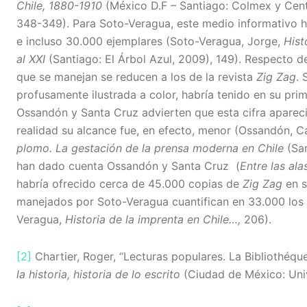
Chile, 1880-1910
(México D.F – Santiago: Colmex y Cent
348-349). Para Soto-Veragua, este medio informativo h
e incluso 30.000 ejemplares (Soto-Veragua, Jorge,
Hist
al XXI
(Santiago: El Árbol Azul, 2009), 149). Respecto de
que se manejan se reducen a los de la revista
Zig Zag
. 
profusamente ilustrada a color, habría tenido en su pri
Ossandón y Santa Cruz advierten que esta cifra apareci
realidad su alcance fue, en efecto, menor (Ossandón, C
plomo. La gestación de la prensa moderna en Chile
(San
han dado cuenta Ossandón y Santa Cruz (
Entre las al
habría ofrecido cerca de 45.000 copias de
Zig Zag
en s
manejados por Soto-Veragua cuantifican en 33.000 los
Veragua,
Historia de la imprenta en Chile…,
206).
[2]
Chartier, Roger, “Lecturas populares. La Bibliothéqu
la historia, historia de lo escrito
(Ciudad de México: Uni