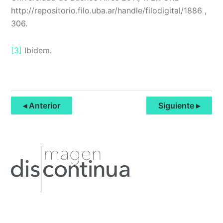
http://repositorio.filo.uba.ar/handle/filodigital/1886 ,
306.
[3]
Ibidem.
◂ Anterior
Siguiente ▸
Primary
Sidebar