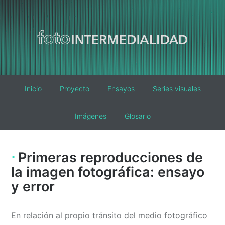
Main
Inicio
Proyecto
Ensayos
Series visuales
navigation
Imágenes
Glosario
Primeras reproducciones de
la imagen fotográfica: ensayo
y error
En relación al propio tránsito del medio fotográfico