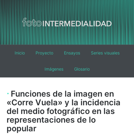
Main
Inicio
Proyecto
Ensayos
Series visuales
navigation
Imágenes
Glosario
Funciones de la imagen en
«Corre Vuela» y la incidencia
del medio fotográfico en las
representaciones de lo
popular