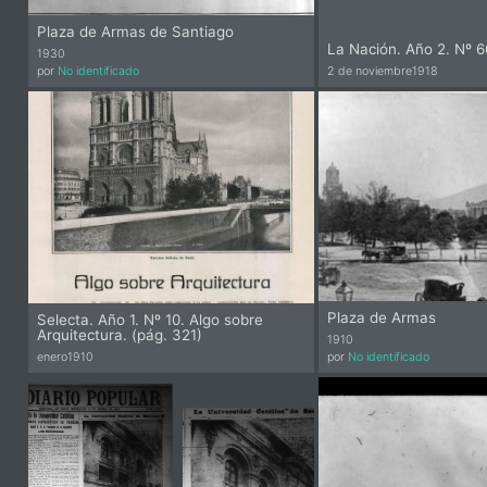
Plaza de Armas de Santiago
La Nación. Año 2. Nº 6
1930
por
No identificado
2 de noviembre
1918
Re
Plaza de Armas
Selecta. Año 1. Nº 10. Algo sobre
Arquitectura. (pág. 321)
1910
enero
1910
por
No identificado
Pi