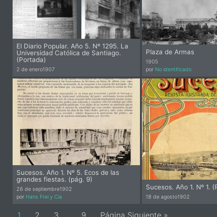
El Diario Popular. Año 5. Nº 1295. La
Plaza de Armas
Universidad Católica de Santiago.
(Portada)
1905
2 de enero
1907
por
No identificado
Pi
Sucesos. Año 1. Nº 5. Ecos de las
grandes fiestas. (pág. 9)
Sucesos. Año 1. Nº 1. (
26 de septiembre
1902
por
Hans Frei y Cia
18 de agosto
1902
Pi
Page
Page
Page
Page
1
2
3
…
9
Página Siguiente »