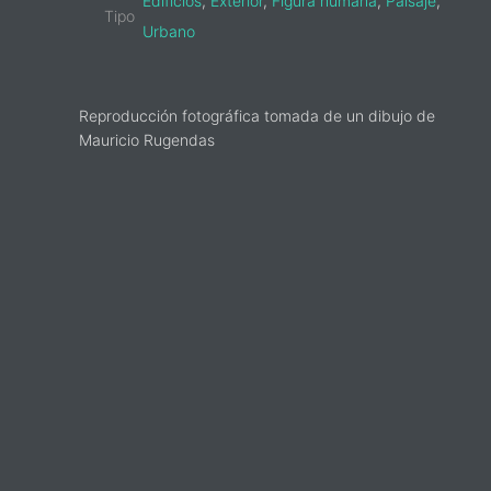
Edificios
,
Exterior
,
Figura humana
,
Paisaje
,
Tipo
Urbano
Reproducción fotográfica tomada de un dibujo de
Mauricio Rugendas
sidebar-
alt