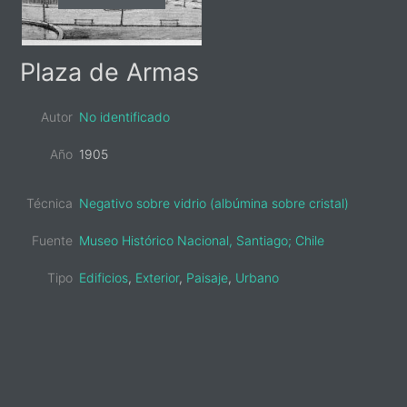
Primary
Plaza de Armas
Sidebar
Autor
No identificado
Año
1905
Técnica
Negativo sobre vidrio (albúmina sobre cristal)
Fuente
Museo Histórico Nacional, Santiago; Chile
Tipo
Edificios
,
Exterior
,
Paisaje
,
Urbano
sidebar-
alt