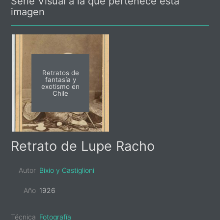
Serie Visual a la que pertenece esta
imagen
Retratos de
fantasía y
exotismo en
Chile
Primary
Retrato de Lupe Racho
Sidebar
Autor
Bixio y Castiglioni
Año
1926
Técnica
Fotografía