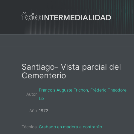
Main
navigation
Primary
Santiago- Vista parcial del
Sidebar
Cementerio
François Auguste Trichon
,
Fréderic Theodore
Autor
Lix
Año
1872
Técnica
Grabado en madera a contrahílo