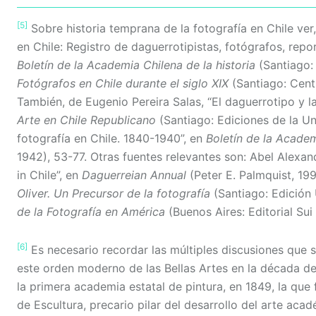
[5]
Sobre historia temprana de la fotografía en Chile ver,
en Chile: Registro de daguerrotipistas, fotógrafos, rep
Boletín de la Academia Chilena de la historia
(Santiago:
Fotógrafos en Chile durante el siglo XIX
(Santiago: Cent
También, de Eugenio Pereira Salas, “El daguerrotipo y la
Arte en Chile Republicano
(Santiago: Ediciones de la Uni
fotografía en Chile. 1840-1940”, en
Boletín de la Academ
1942), 53-77. Otras fuentes relevantes son: Abel Alexa
in Chile”, en
Daguerreian Annual
(Peter E. Palmquist, 19
Oliver. Un Precursor de la fotografía
(Santiago: Edición 
de la Fotografía en América
(Buenos Aires: Editorial Sui
[6]
Es necesario recordar las múltiples discusiones que s
este orden moderno de las Bellas Artes en la década del
la primera academia estatal de pintura, en 1849, la que
de Escultura, precario pilar del desarrollo del arte aca