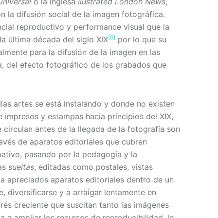
niversal
o la inglesa
Ilustrated London News
,
 la difusión social de la imagen fotográfica.
cial reproductivo y performance visual que la
[9]
la última década del siglo XIX
por lo que su
almente para la difusión de la imagen en las
a, del efecto fotográfico de los grabados que
llas artes se está instalando y donde no existen
e impresos y estampas hacia principios del XIX,
circulan antes de la llegada de la fotografía son
avés de aparatos editoriales que cubren
mativo, pasando por la pedagogía y la
ías
sueltas
, editadas como postales, vistas
ca apreciados aparatos editoriales dentro de un
 diversificarse y a arraigar lentamente en
erés creciente que suscitan tanto las imágenes
a a ampliar los recursos de reproducibilidad, lo