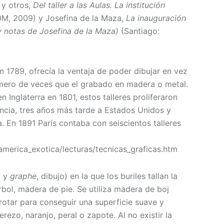
 y otros,
Del taller a las Aulas. La institución
OM, 2009) y Josefina de la Maza,
La inauguración
y notas de Josefina de la Maza)
(Santiago:
 1789, ofrecía la ventaja de poder dibujar en vez
úmero de veces que el grabado en madera o metal.
 Inglaterra en 1801, estos talleres proliferaron
rancia, tres años más tarde a Estados Unidos y
. En 1891 París contaba con seiscientos talleres
/america_exotica/lecturas/tecnicas_graficas.htm
a y
graphe
, dibujo) en la que los buriles tallan la
bol, madera de pie. Se utiliza madera de boj
otar para conseguir una superficie suave y
rezo, naranjo, peral o zapote. Al no existir la