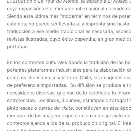
L’Ilustration
o
Le Tour du Monde
, la española
El
Museo U
cuya expansión en el mercado internacional coincide con
Siendo esta última más “moderna” en términos de poten
estampa, no puede ser llevada a la imprenta sino hasta 
traducción a ese medio tradicional es necesaria, especi
revistas ilustradas, cuyo éxito dependía, en gran medid
portaban.
En los contextos culturales donde la tradición de las be
potentes plataformas industriales para la elaboración d
como es el caso ya señalado de Chile, las imágenes que 
de preferencia importadas. Su difusión se produce a tr
necesidades diversas, que van de lo estético a lo infor
entretención. Los libros, álbumes, estampas o fotograf
pintorescas o
cartes de visite
, constituyen en esta épo
mercado de las imágenes que comienza a especializarse,
contextos ajenos a los de su producción original. El int
como los impresos que las portan, empujan a la industri