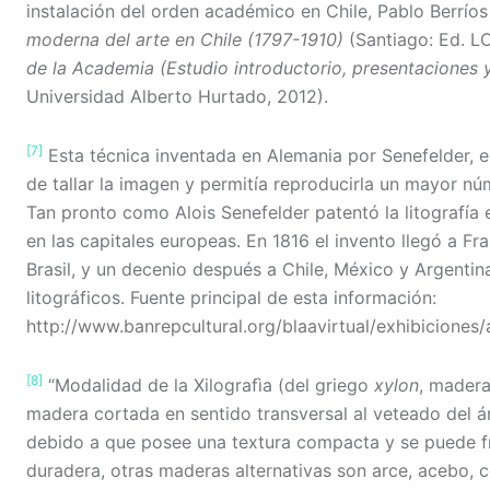
instalación del orden académico en Chile, Pablo Berríos
moderna del arte en Chile (1797-1910)
(Santiago: Ed. L
de la Academia (Estudio introductorio, presentaciones 
Universidad Alberto Hurtado, 2012).
[7]
Esta técnica inventada en Alemania por Senefelder, en
de tallar la imagen y permitía reproducirla un mayor n
Tan pronto como Alois Senefelder patentó la litografía en
en las capitales europeas. En 1816 el invento llegó a F
Brasil, y un decenio después a Chile, México y Argentina
litográficos. Fuente principal de esta información:
http://www.banrepcultural.org/blaavirtual/exhibiciones
[8]
“Modalidad de la Xilografìa (del griego
xylon
, mader
madera cortada en sentido transversal al veteado del ár
debido a que posee una textura compacta y se puede fr
duradera, otras maderas alternativas son arce, acebo, ce