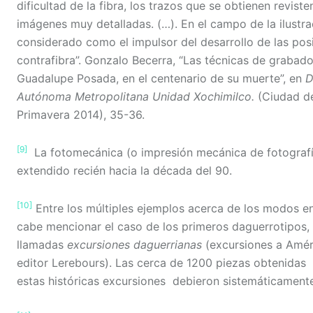
dificultad de la fibra, los trazos que se obtienen reviste
imágenes muy detalladas. (…). En el campo de la ilust
considerado como el impulsor del desarrollo de las pos
contrafibra”. Gonzalo Becerra, “Las técnicas de grabad
Guadalupe Posada, en el centenario de su muerte”, en
D
Autónoma Metropolitana Unidad Xochimilco.
(Ciudad d
Primavera 2014), 35-36.
[9]
La fotomecánica (o impresión mecánica de fotografí
extendido recién hacia la década del 90.
[10]
Entre los múltiples ejemplos acerca de los modos en
cabe mencionar el caso de los primeros daguerrotipos, 
llamadas
excursiones daguerrianas
(excursiones a Améri
editor Lerebours). Las cerca de 1200 piezas obtenidas p
estas históricas excursiones debieron sistemáticamente 