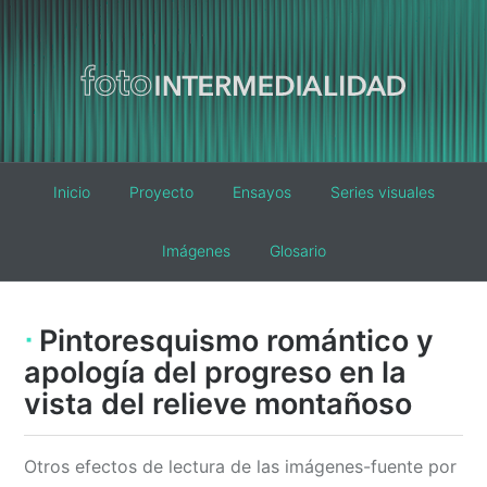
Main
Inicio
Proyecto
Ensayos
Series visuales
navigation
Imágenes
Glosario
Pintoresquismo romántico y
apología del progreso en la
vista del relieve montañoso
Otros efectos de lectura de las imágenes-fuente por