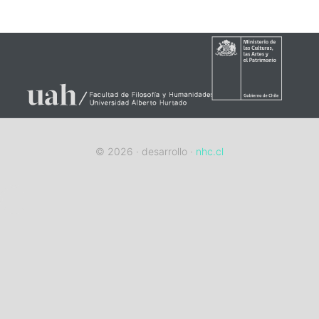
alt
© 2026 · desarrollo ·
nhc.cl