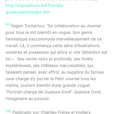
http://expositions.bnf.fr/orsay-
gustavedore/index.htm
[57]
Según Tuchartou: “Sa collaboration au
Journal
pour tous
le mit bientôt en vogue. Son genre
fantastique s’accommoda merveilleusement de ce
travail. Là, il commença cette série d’illustrations
sombres et puissantes qui attira si vite l’attention sur
lui. ̶ Ses ravins noirs et profonds, ses forêts
mystérieuses, ses châteaux inaccessibles, qui
faisaient penser, avec effroi, au supplice du facteur
rural chargé d’y porter le
Petit Journal
tous les
matins, jouirent bientôt d’une grande vogue”.
“Portrait-charge de Gustave Doré”. Gustave Doré,
l’imaginaire au pouvoir
.
[58]
Publicado por Charlieu Frères et Huillery.