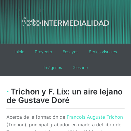
Main
Inicio
Proyecto
Ensayos
Series visuales
navigation
Imágenes
Glosario
Trichon y F. Lix: un aire lejano
de Gustave Doré
Acerca de la formación de
Francois Auguste Trichon
(Trichon), principal grabador en madera del libro de