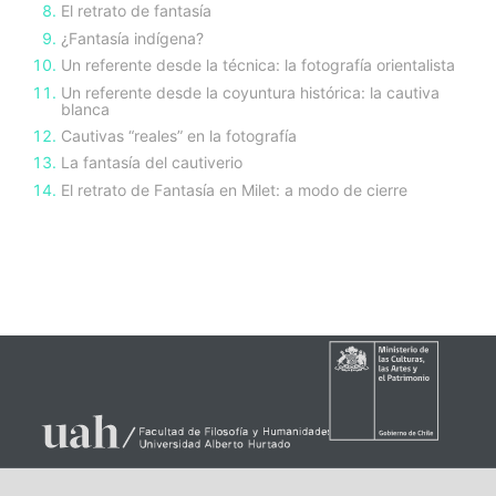
El retrato de fantasía
¿Fantasía indígena?
Un referente desde la técnica: la fotografía orientalista
Un referente desde la coyuntura histórica: la cautiva
blanca
Cautivas “reales” en la fotografía
La fantasía del cautiverio
El retrato de Fantasía en Milet: a modo de cierre
sidebar-
alt