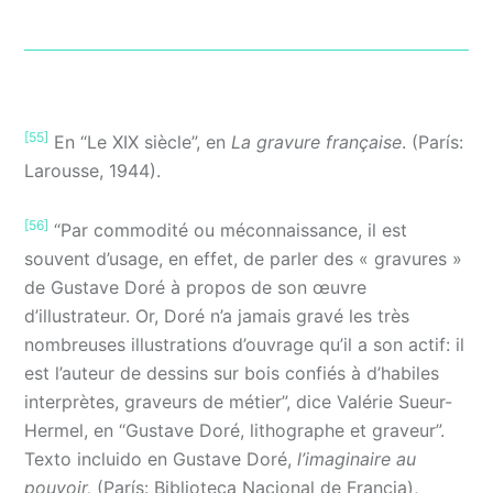
[55]
En “Le XIX siècle”, en
La gravure française
. (París:
Larousse, 1944).
[56]
“Par commodité ou méconnaissance, il est
souvent d’usage, en effet, de parler des « gravures »
de Gustave Doré à propos de son œuvre
d’illustrateur. Or, Doré n’a jamais gravé les très
nombreuses illustrations d’ouvrage qu’il a son actif: il
est l’auteur de dessins sur bois confiés à d’habiles
interprètes, graveurs de métier”, dice Valérie Sueur-
Hermel, en “Gustave Doré, lithographe et graveur”.
Texto incluido en Gustave Doré,
l’imaginaire au
pouvoir,
(París: Biblioteca Nacional de Francia),