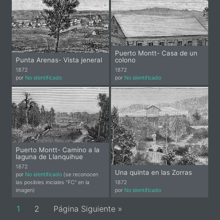
Puerto Montt- Casa de un
Punta Arenas- Vista jeneral
colono
1872
1872
por
No identificado
por
No identificado
Puerto Montt- Camino a la
laguna de Llanquihue
1872
Una quinta en las Zorras
por
No identificado
(se reconocen
las posibles iniciales "FC" en la
1872
imagen)
por
No identificado
Page
Page
1
2
Página Siguiente »