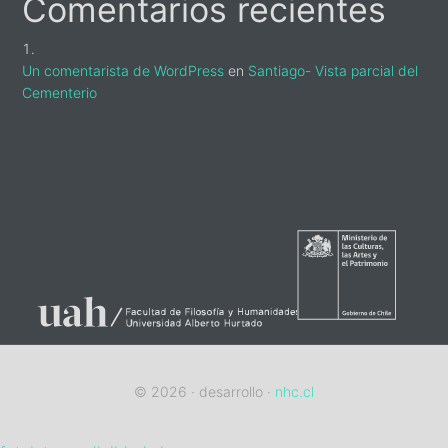
Comentarios recientes
Un comentarista de WordPress
en
Santiago- Vista parcial del
Cementerio
sidebar-
alt
© 2026 · desarrollo ·
nhc.cl