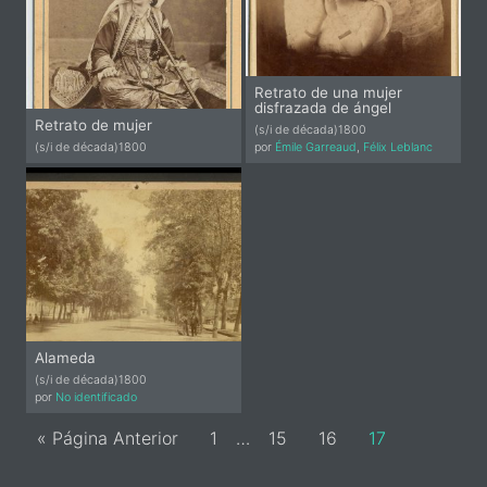
Retrato de una mujer
disfrazada de ángel
Retrato de mujer
(s/i de década)
1800
(s/i de década)
1800
por
Émile Garreaud
,
Félix Leblanc
Alameda
(s/i de década)
1800
por
No identificado
Page
Page
Page
Page
« Página Anterior
1
…
15
16
17