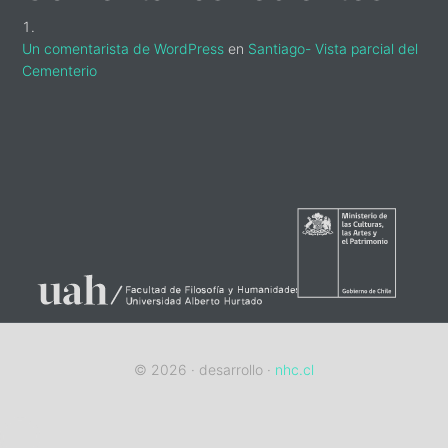
Un comentarista de WordPress
en
Santiago- Vista parcial del
Cementerio
sidebar-
alt
© 2026 · desarrollo ·
nhc.cl