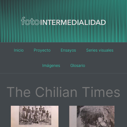
Main
Inicio
Proyecto
Ensayos
Series visuales
navigation
Imágenes
Glosario
The Chilian Times