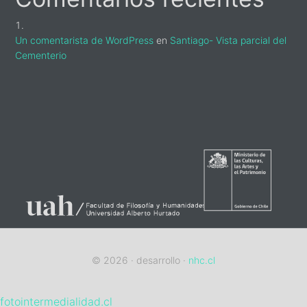
Un comentarista de WordPress
en
Santiago- Vista parcial del
Cementerio
sidebar-
alt
© 2026 · desarrollo ·
nhc.cl
fotointermedialidad.cl