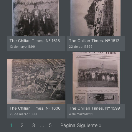
The Chilian Times. Nº 1618
The Chilian Times. Nº 1612
13 de mayo
1899
22 de abril
1899
The Chilian Times. Nº 1606
The Chilian Times. Nº 1599
29 de marzo
1899
4 de marzo
1899
Page
Page
Page
Page
1
2
3
…
5
Página Siguiente »