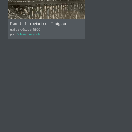
Puente ferroviario en Traiguén
(s/i de década)
1800
por
Victoria Lavanchi
idebar-
lt