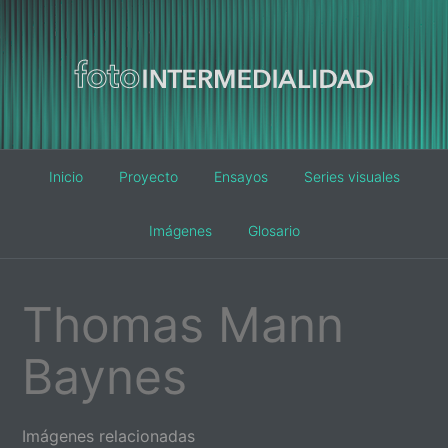
Main
Inicio
Proyecto
Ensayos
Series visuales
navigation
Imágenes
Glosario
Thomas Mann
Baynes
Imágenes relacionadas