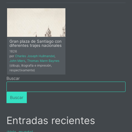
Gran plaza de Santiago con
diferentes trajes nacionales
1826
por
Charles Joseph Hullmandel
,
John Miers
,
Thomas Mann Baynes
(dibujo, litografía e impresión,
respectivamente)
Primary
Buscar
Sidebar
Buscar
Entradas recientes
¡Hola, mundo!