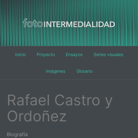
Main
Inicio
Proyecto
Ensayos
Series visuales
navigation
Imágenes
Glosario
Rafael Castro y
Ordoñez
Biografía