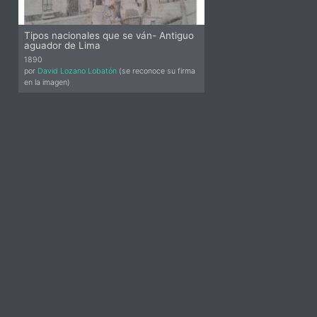
Tipos nacionales que se ván- Antiguo
aguador de Lima
1890
por
David Lozano Lobatón
(se reconoce su firma
en la imagen)
idebar-
lt