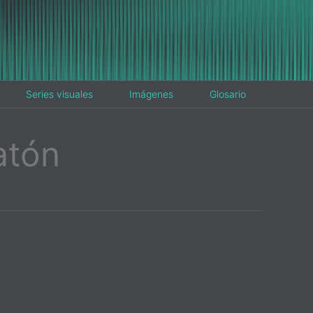
Series visuales
Imágenes
Glosario
atón