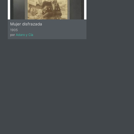
Mujer disfrazada
1905
por
Adaro y Cía
idebar-
lt