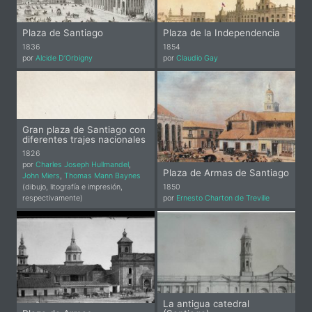
Plaza de Santiago
Plaza de la Independencia
1836
1854
por
Alcide D’Orbigny
por
Claudio Gay
Gran plaza de Santiago con
diferentes trajes nacionales
1826
por
Charles Joseph Hullmandel
,
Plaza de Armas de Santiago
John Miers
,
Thomas Mann Baynes
(dibujo, litografía e impresión,
1850
respectivamente)
por
Ernesto Charton de Treville
La antigua catedral