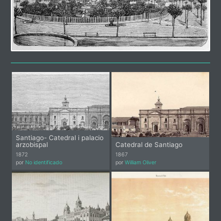
Santiago- Catedral i palacio
arzobispal
Catedral de Santiago
1872
1867
por
No identificado
por
William Oliver