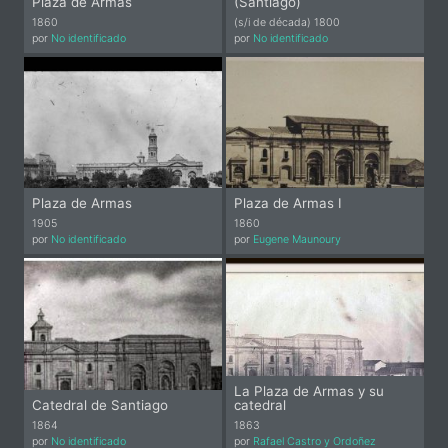
Plaza de Armas
(Santiago)
1860
(s/i de década) 1800
por
No identificado
por
No identificado
Plaza de Armas
Plaza de Armas I
1905
1860
por
No identificado
por
Eugene Maunoury
La Plaza de Armas y su
Catedral de Santiago
catedral
1864
1863
por
No identificado
por
Rafael Castro y Ordoñez