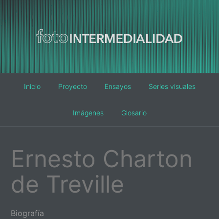
Main
Inicio
Proyecto
Ensayos
Series visuales
navigation
Imágenes
Glosario
Ernesto Charton
de Treville
Biografía