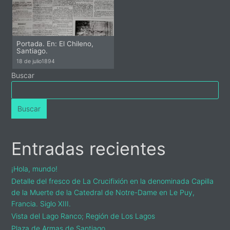
Portada. En: El Chileno,
Santiago.
18 de julio
1894
Primary
Buscar
Sidebar
Buscar
Entradas recientes
¡Hola, mundo!
Detalle del fresco de La Crucifixión en la denominada Capilla
de la Muerte de la Catedral de Notre-Dame en Le Puy,
Francia. Siglo XIII.
Vista del Lago Ranco; Región de Los Lagos
Plaza de Armas de Santiago