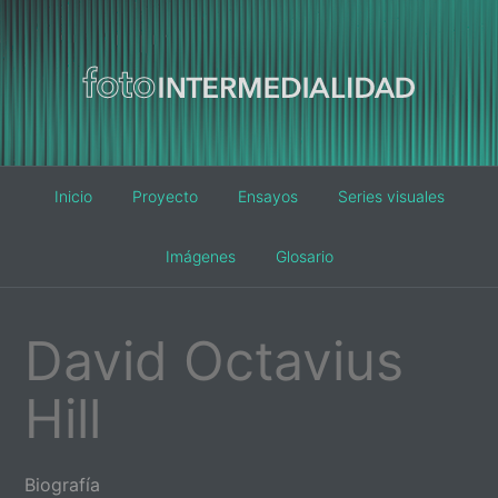
Main
Inicio
Proyecto
Ensayos
Series visuales
navigation
Imágenes
Glosario
David Octavius
Hill
Biografía