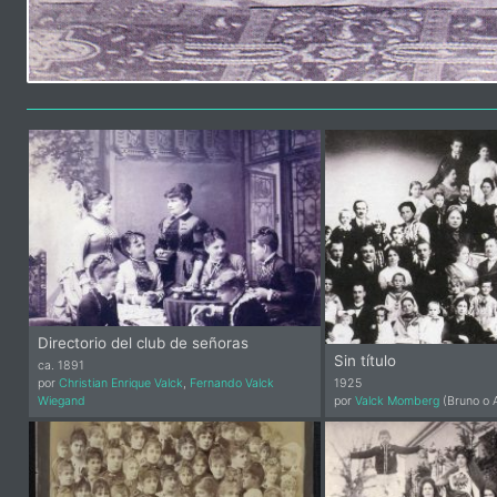
Directorio del club de señoras
Sin título
ca. 1891
por
Christian Enrique Valck
,
Fernando Valck
1925
Wiegand
por
Valck Momberg
(Bruno o A