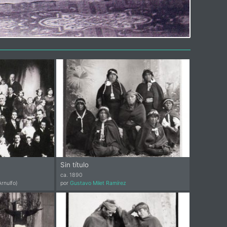
Sin título
ca. 1890
rnulfo)
por
Gustavo Milet Ramírez