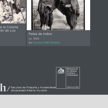
e la Colonia
ión de Los
Pelea de indios
ca. 1890
por
Gustavo Milet Ramírez