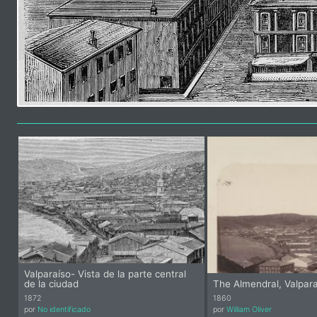
Valparaíso- Vista de la parte central
de la ciudad
The Almendral, Valpara
1872
1860
por
No identificado
por
William Oliver