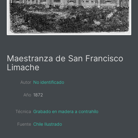
Primary
Maestranza de San Francisco
Sidebar
Limache
Autor
No identificado
Año
1872
Técnica
Grabado en madera a contrahílo
Fuente
Chile Ilustrado