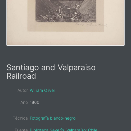
Primary
Santiago and Valparaiso
Sidebar
Railroad
Autor
William Oliver
Año
1860
Técnica
Fotografía blanco-negro
Fuente
Biblioteca Severín, Valparaíso; Chile