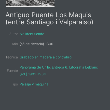
Primary
Antiguo Puente Los Maquis
Sidebar
(entre Santiago i Valparaiso)
Autor
No identificado
Año
(s/i de década) 1800
Técnica
Grabado en madera a contrahílo
Panorama de Chile. Entrega 6. Litografía Leblanc
Fuente
(ed.) 1903-1904
Tipo
Paisaje y máquina
sidebar-